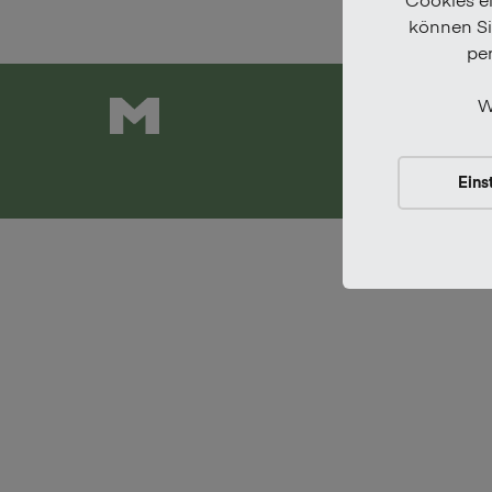
können Sie
pe
W
Newsle
Eins