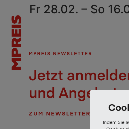
Fr 28.02. – So 16.
MPREIS NEWSLETTER
Jetzt anmelde
und Angebote 
Cook
ZUM NEWSLETTER
Indem Sie au
Cookies ei