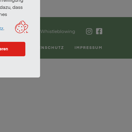
 dazu, dass
nes
tz
.
Verpackungen
Whistleblowing
DATENSCHUTZ
IMPRESSUM
eren