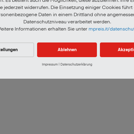
 jederzeit widerrufen. Die Einsetzung einiger Cookies führt
rsonenbezogene Daten in einem Drittland ohne angemesse
Datenschutzniveau verarbeitet werden.
eitere Informationen erhalten Sie unter
mpreis.it/datenschu
tter
Verhaltenskodex
Umweltkennzeichnung von 
tellungen
Ablehnen
Akzepti
Impressum
|
Datenschutzerklärung