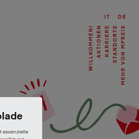
IT
DE
WILLKOMMEN!
AKTIONEN
KARRIERE
STANDORTE
MEHR VON MPREIS
olade
t essenzielle
inwilligung