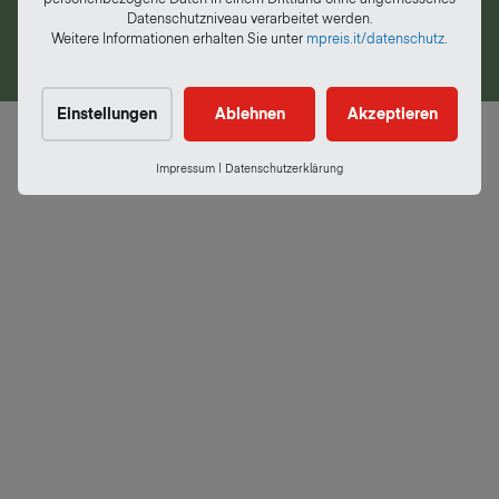
Whistleblowing
Datenschutzniveau verarbeitet werden.
Weitere Informationen erhalten Sie unter
mpreis.it/datenschutz
.
DATENSCHUTZ
IMPRESSUM
Einstellungen
Ablehnen
Akzeptieren
Impressum
|
Datenschutzerklärung