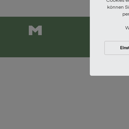
können Sie
pe
W
Newsle
Eins