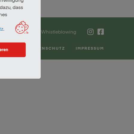
 dazu, dass
nes
tz
.
Verpackungen
Whistleblowing
DATENSCHUTZ
IMPRESSUM
eren