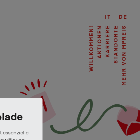
IT
DE
WILLKOMMEN!
AKTIONEN
KARRIERE
STANDORTE
MEHR VON MPREIS
olade
t essenzielle
inwilligung