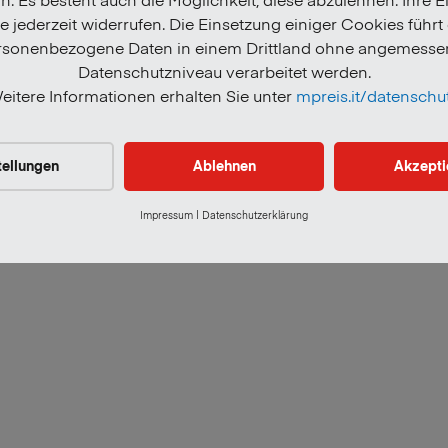
 jederzeit widerrufen. Die Einsetzung einiger Cookies führt
rsonenbezogene Daten in einem Drittland ohne angemesse
Datenschutzniveau verarbeitet werden.
eitere Informationen erhalten Sie unter
mpreis.it/datenschu
tter
Verhaltenskodex
Umweltkennzeichnung von 
tellungen
Ablehnen
Akzepti
Impressum
|
Datenschutzerklärung