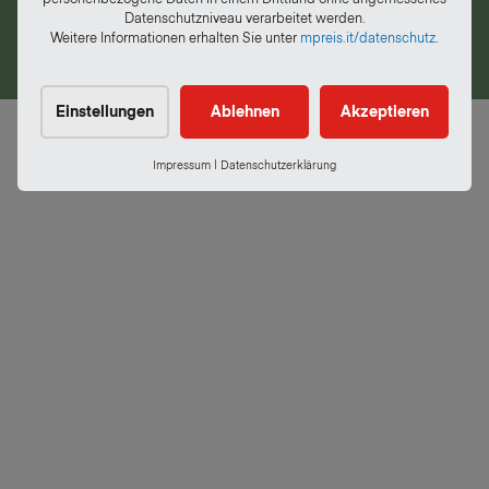
Whistleblowing
Datenschutzniveau verarbeitet werden.
Weitere Informationen erhalten Sie unter
mpreis.it/datenschutz
.
DATENSCHUTZ
IMPRESSUM
Einstellungen
Ablehnen
Akzeptieren
Impressum
|
Datenschutzerklärung